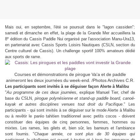
Mais oui, en septembre, l'été se poursuit dans le "lagon cassiden":
samedi et dimanche en effet, la plage de la Grande Mer accueillera la
e
8
édition du Cassis Paddle Nui organisé par l'association Manu-Ura13,
en partenariat avec Cassis Sports Loisirs Nautiques (CSLN, section du
Centre culturel de Cassis). Un challenge sportif 100% amateurs dédié
aux sports de rame.
Courses et démonstrations de pirogue Va'a et de paddle
animeront les deux journées du week-end. /Photos Archives C.R.
Les participants sont invités à se déguiser façon Alerte à Malibu
"
Au programme de ces deux journé
es, explique Manuel Tier, chef de
base du CSLN,
pirogue polynésienne et stand-up paddle board, canoë-
kayak et autres disciplines venues tout droit du Pacifique
." Les
participants - qui sont invités à se déguiser sur le mode Alerte à Malibu
ou à revêtir le paréo tahitien traditionnel avec petits cocos - doivent
constituer des équipes de cinq personnes, femmes, hommes ou
mixtes. Les rames, les gilets et, bien sûr, les barreurs et l'ambiance
sont fournis. "
Chaque année, ce sont plus de 30 équipes qui
participent, le challenge est ouvert à toutes et à tous les amoureux de