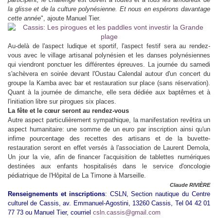
la glisse et de la culture polynésienne. Et nous en espérons davantage
cette année
", ajoute Manuel Tier.
Au-delà de l'aspect ludique et sportif, l'aspect festif sera au rendez-
vous avec le village artisanal polynésien et les danses polynésiennes
qui viendront ponctuer les différentes épreuves. La journée du samedi
s'achèvera en soirée devant l'Oustau Calendal autour d'un concert du
groupe la Kamba avec bar et restauration sur place (sans réservation).
Quant à la journée de dimanche, elle sera dédiée aux baptêmes et à
l'initiation libre sur pirogues six places.
La fête et le cœur seront au rendez-vous
Autre aspect particulièrement sympathique, la manifestation revêtira un
aspect humanitaire: une somme de un euro par inscription ainsi qu'un
infime pourcentage des recettes des artisans et de la buvette-
restauration seront en effet versés à l'association de Laurent Demola,
Un jour la vie, afin de financer l'acquisition de tablettes numériques
destinées aux enfants hospitalisés dans le service d'oncologie
pédiatrique de l'Hôpital de La Timone à Marseille.
Claude RIVIÈRE
Renseignements et inscriptions
: CSLN, Section nautique du Centre
culturel de Cassis, av. Emmanuel-Agostini, 13260 Cassis, Tel 04 42 01
77 73 ou Manuel Tier, courriel
csln.cassis@gmail.com