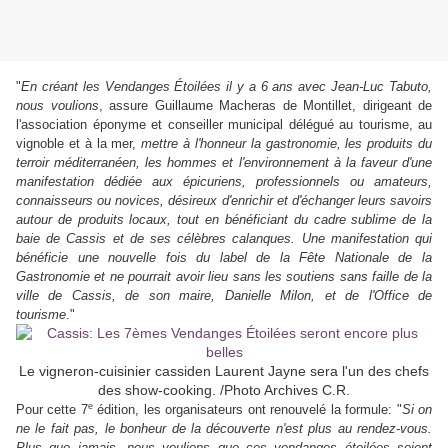
"
En créant les Vendanges Étoilées il y a 6 ans avec Jean-Luc Tabuto,
nous voulions
, assure Guillaume Macheras de Montillet, dirigeant de
l'association éponyme et conseiller municipal délégué au tourisme, au
vignoble et à la mer,
mettre à l'honneur la gastronomie, les produits du
terroir méditerranéen, les hommes et l'environnement à la faveur d'une
manifestation dédiée aux épicuriens, professionnels ou amateurs,
connaisseurs ou novices, désireux d'enrichir et d'échanger leurs savoirs
autour de produits locaux, tout en bénéficiant du cadre sublime de la
baie de Cassis et de ses célèbres calanques. Une manifestation qui
bénéficie une nouvelle fois du label de la Fête Nationale de la
Gastronomie et ne pourrait avoir lieu sans les soutiens sans faille de la
ville de Cassis, de son maire, Danielle Milon, et de l'Office de
tourisme
."
Le vigneron-cuisinier cassiden Laurent Jayne sera l'un des chefs
des show-cooking. /Photo Archives C.R.
e
Pour cette 7
édition, les organisateurs ont renouvelé la formule: "
Si on
ne le fait pas, le bonheur de la découverte n'est plus au rendez-vous.
Plus que jamais, nous voulions que ces vendanges étoilées soient