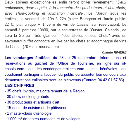
Deux soirées exceptionnelles enfin feront briller l'événement: "
Deux
ambiances, deux esprits, à la rencontre des producteurs et des chefs,
avec show-cooking et animation musicale
". Le "Jardin sous les
étoiles", le vendredi de 19h à 22h (place Baragnon et Jardin public:
22 €, plat unique + 1 verre de vin de Cassis, sur réservation). Le
samedi à partir de 19h30, sur le toit-terrasse de l'Oustau Calendal, ce
sera la Soirée - très glamour - "des Étoiles et des Chefs" avec un
savoureux buffet concocté en live par les chefs et accompagné de vins
de Cassis (70 € sur réservation).
Claude RIVIÈRE
Les vendanges étoilées
, du 23 au 25 septembre. Informations et
réservations au guichet de l'Office de Tourisme, en ligne sur ot-
cassis.com ou les-vendanges-etoilees.com. Les bénévoles qui
voudraient participer à l'accueil du public ou apporter leur concours aux
démonstrations culinaires sont les bienvenus (Contact 04 42 01 67 86).
LES CHIFFRES
- 35 chefs invités, majoritairement de la Région
- 30 show-cooking gratuits
- 30 producteurs et artisans d'art
- 15 cours de cuisine et de pâtisserie
- 1 master-class d'œnologie
- 1 000 m² de tentes nomades et de voilages.