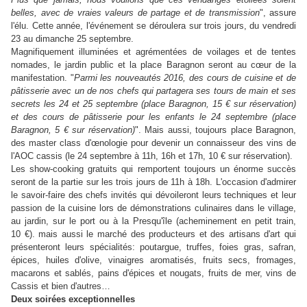
belles, avec de vraies valeurs de partage et de transmission
", assure
l'élu. Cette année, l'événement se déroulera sur trois jours, du vendredi
23 au dimanche 25 septembre.
Magnifiquement illuminées et agrémentées de voilages et de tentes
nomades, le jardin public et la place Baragnon seront au cœur de la
manifestation. "
Parmi les nouveautés 2016, des cours de cuisine et de
pâtisserie avec un de nos chefs qui partagera ses tours de main et ses
secrets les 24 et 25 septembre (place Baragnon, 15 € sur réservation)
et des cours de pâtisserie pour les enfants le 24 septembre (place
Baragnon, 5 € sur réservation)
". Mais aussi, toujours place Baragnon,
des master class d'œnologie pour devenir un connaisseur des vins de
l'AOC cassis (le 24 septembre à 11h, 16h et 17h, 10 € sur réservation).
Les show-cooking gratuits qui remportent toujours un énorme succès
seront de la partie sur les trois jours de 11h à 18h. L'occasion d'admirer
le savoir-faire des chefs invités qui dévoileront leurs techniques et leur
passion de la cuisine lors de démonstrations culinaires dans le village,
au jardin, sur le port ou à la Presqu'île (acheminement en petit train,
10 €). mais aussi le marché des producteurs et des artisans d'art qui
présenteront leurs spécialités: poutargue, truffes, foies gras, safran,
épices, huiles d'olive, vinaigres aromatisés, fruits secs, fromages,
macarons et sablés, pains d'épices et nougats, fruits de mer, vins de
Cassis et bien d'autres…
Deux soirées exceptionnelles