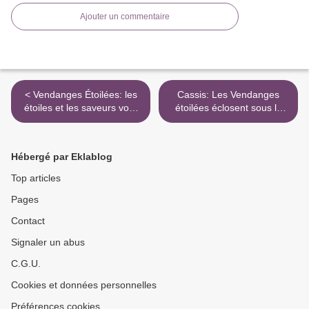
Ajouter un commentaire
< Vendanges Étoilées: les
Cassis: Les Vendanges
étoiles et les saveurs vont
étoilées éclosent sous le
pleuvoir sur le village
soleil >
Hébergé par Eklablog
Top articles
Pages
Contact
Signaler un abus
C.G.U.
Cookies et données personnelles
Préférences cookies