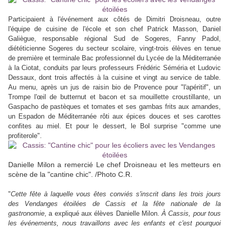
Participaient à l'événement aux côtés de Dimitri Droisneau, outre
l'équipe de cuisine de l'école et son chef Patrick Masson, Daniel
Galiègue, responsable régional Sud de Sogeres, Fanny Padol,
diététicienne Sogeres du secteur scolaire, vingt-trois élèves en tenue
de première et terminale Bac professionnel du Lycée de la Méditerranée
à la Ciotat, conduits par leurs professeurs Frédéric Séméria et Ludovic
Dessaux, dont trois affectés à la cuisine et vingt au service de table.
Au menu, après un jus de raisin bio de Provence pour "l'apéritif", un
Trompe l'œil de butternut et bacon et sa mouillette croustillante, un
Gaspacho de pastèques et tomates et ses gambas frits aux amandes,
un Espadon de Méditerranée rôti aux épices douces et ses carottes
confites au miel. Et pour le dessert, le Bol surprise "comme une
profiterole".
Danielle Milon a remercié Le chef Droisneau et les metteurs en
scène de la "cantine chic". /Photo C.R.
"
Cette fête à laquelle vous êtes conviés s'inscrit dans les trois jours
des Vendanges étoilées de Cassis et la fête nationale de la
gastronomie
, a expliqué aux élèves Danielle Milon.
À Cassis, pour tous
les événements, nous travaillons avec les enfants et c'est pourquoi