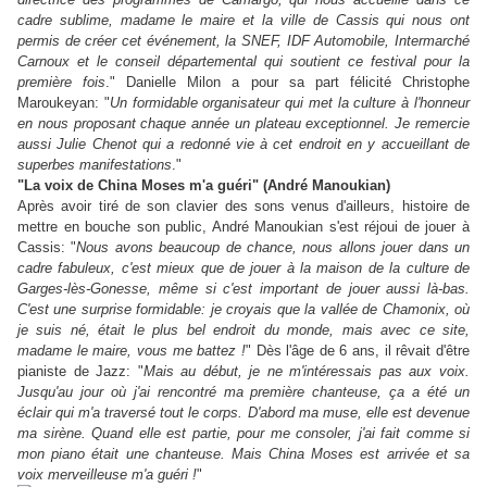
cadre sublime, madame le maire et la ville de Cassis qui nous ont
permis de créer cet événement, la SNEF, IDF Automobile, Intermarché
Carnoux et le conseil départemental qui soutient ce festival pour la
première fois
." Danielle Milon a pour sa part félicité Christophe
Maroukeyan: "
Un formidable organisateur qui met la culture à l'honneur
en nous proposant chaque année un plateau exceptionnel. Je remercie
aussi Julie Chenot qui a redonné vie à cet endroit en y accueillant de
superbes manifestations
."
"La voix de China Moses m'a guéri" (André Manoukian)
Après avoir tiré de son clavier des sons venus d'ailleurs, histoire de
mettre en bouche son public, André Manoukian s'est réjoui de jouer à
Cassis: "
Nous avons beaucoup de chance, nous allons jouer dans un
cadre fabuleux, c'est mieux que de jouer à la maison de la culture de
Garges-lès-Gonesse, même si c'est important de jouer aussi là-bas.
C'est une surprise formidable: je croyais que la vallée de Chamonix, où
je suis né, était le plus bel endroit du monde, mais avec ce site,
madame le maire, vous me battez !
" Dès l'âge de 6 ans, il rêvait d'être
pianiste de Jazz: "
Mais au début, je ne m'intéressais pas aux voix.
Jusqu'au jour où j'ai rencontré ma première chanteuse, ça a été un
éclair qui m'a traversé tout le corps. D'abord ma muse, elle est devenue
ma sirène. Quand elle est partie, pour me consoler, j'ai fait comme si
mon piano était une chanteuse. Mais China Moses est arrivée et sa
voix merveilleuse m'a guéri !
"