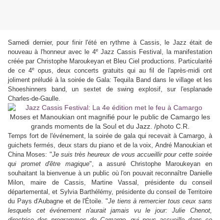
Samedi dernier, pour finir l'été en rythme à Cassis, le Jazz était de
e
nouveau à l'honneur avec le 4
Jazz Cassis Festival, la manifestation
créée par Christophe Maroukeyan et Bleu Ciel productions. Particularité
e
de ce 4
opus, deux concerts gratuits qui au fil de l'après-midi ont
joliment préludé à la soirée de Gala: Tequila Band dans le village et les
Shoeshinners band, un sextet de swing explosif, sur l'esplanade
Charles-de-Gaulle.
Moses et Manoukian ont magnifié pour le public de Camargo les
grands moments de la Soul et du Jazz. /photo C.R.
Temps fort de l'événement, la soirée de gala qui recevait à Camargo, à
guichets fermés, deux stars du piano et de la voix, André Manoukian et
China Moses: "
Je suis très heureux de vous accueillir pour cette soirée
qui promet d'être magique
", a assuré Christophe Maroukeyan en
souhaitant la bienvenue à un public où l'on pouvait reconnaître Danielle
Milon, maire de Cassis, Martine Vassal, présidente du conseil
départemental, et Sylvia Barthélémy, présidente du conseil de Territoire
du Pays d'Aubagne et de l'Étoile. "
Je tiens à remercier tous ceux sans
lesquels cet événement n'aurait jamais vu le jour: Julie Chenot,
directrice des programmes de Camargo, qui nous accueille dans ce