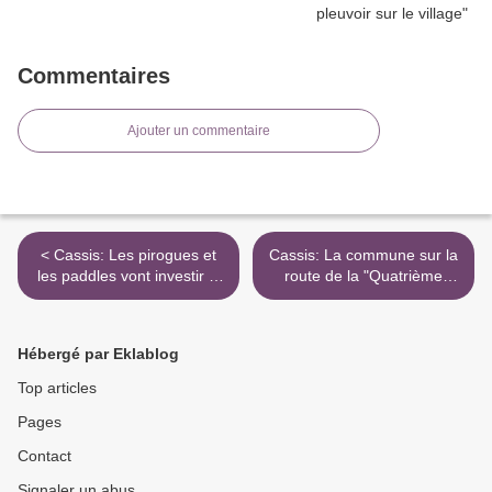
Commentaires
Ajouter un commentaire
< Cassis: Les pirogues et
Cassis: La commune sur la
les paddles vont investir la
route de la "Quatrième
Grande plage
Fleur" >
Hébergé par Eklablog
Top articles
Pages
Contact
Signaler un abus