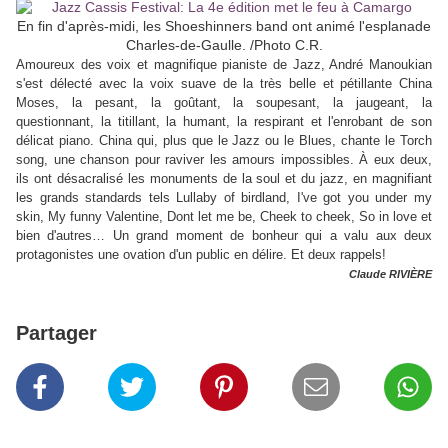
En fin d'après-midi, les Shoeshinners band ont animé l'esplanade
Charles-de-Gaulle. /Photo C.R.
Amoureux des voix et magnifique pianiste de Jazz, André Manoukian
s'est délecté avec la voix suave de la très belle et pétillante China
Moses, la pesant, la goûtant, la soupesant, la jaugeant, la
questionnant, la titillant, la humant, la respirant et l'enrobant de son
délicat piano. China qui, plus que le Jazz ou le Blues, chante le Torch
song, une chanson pour raviver les amours impossibles. À eux deux,
ils ont désacralisé les monuments de la soul et du jazz, en magnifiant
les grands standards tels Lullaby of birdland, I've got you under my
skin, My funny Valentine, Dont let me be, Cheek to cheek, So in love et
bien d'autres… Un grand moment de bonheur qui a valu aux deux
protagonistes une ovation d'un public en délire. Et deux rappels!
Claude RIVIÈRE
Partager