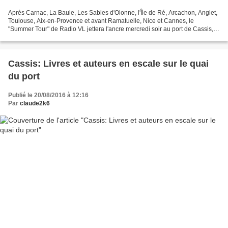
Après Carnac, La Baule, Les Sables d'Olonne, l'Île de Ré, Arcachon, Anglet,
Toulouse, Aix-en-Provence et avant Ramatuelle, Nice et Cannes, le
"Summer Tour" de Radio VL jettera l'ancre mercredi soir au port de Cassis,
plus précisément au Bar de la Marine,...
Cassis: Livres et auteurs en escale sur le quai
du port
Publié le 20/08/2016 à 12:16
Par
claude2k6