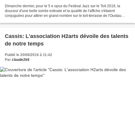
Dimanche dernier, pour le 5 e opus du Festival Jazz sur le Toit 2016, la
douceur d'une belle soirée estivale et la qualité de l'affiche s'étaient
conjuguées pour attirer en grand nombre sur le toit-terrasse de l'Oustau
Calendal - un lieu magique d'où...
Cassis: L'association H2arts dévoile des talents
de notre temps
Publié le 20/08/2016 à 11:42
Par
claude2k6