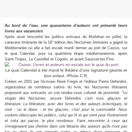
Au bord de l'eau, une quarantaine d'auteurs ont présenté leurs
livres aux vacanciers
Après avoir rencontré les publics estivaux du Morbihan en juillet, la
e
caravane itinérante de la 16
édition des Nocturnes littéraires a gagné la
Méditerranée où elle a fait escale mardi dernier au port de Cassis, sur
le quai Calendal, pour sa quatrième étape méditerranéenne, après
Saint-Tropez, Le Castellet et Cogolin, et avant Sausset-les-Pins.
Le quai Calendal a été mardi le théâtre d'une signature géante et
bon enfant. /Photo C.R.
Créées en 2001 par l'écrivain René Fregni et l'éditeur Pierre Defendini,
organisateur de nombreux salons du livre, les Nocturnes littéraires
proposent aux estivants un vrai rendez-vous culturel de proximité. "
Le
slogan des Nocturnes
, assure Defendini,
c'est rosé, glaçons et
littérature. La littérature, avec des livres et des auteurs éclectiques, le
rosé - ou le blanc - et les glaçons, c'est pour la convivialité. Nous
voulons télescoper les publics, celui qui lit et qui vient pour l'événement
et celui qui passe, le plus nombreux. Faire rencontrer à ceux qui
n'imaginaient pas d'entrer dans une librairie des auteurs qu'ils n'ont pas
lus ou dont ils ont entendu parler au détour d'une émission de