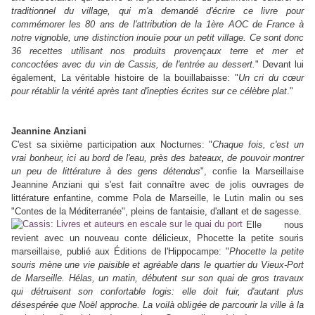
traditionnel du village, qui m'a demandé d'écrire ce livre pour
commémorer les 80 ans de l'attribution de la 1ère AOC de France à
notre vignoble, une distinction inouïe pour un petit village. Ce sont donc
36 recettes utilisant nos produits provençaux terre et mer et
concoctées avec du vin de Cassis, de l'entrée au dessert.
" Devant lui
également, La véritable histoire de la bouillabaisse: "
Un cri du cœur
pour rétablir la vérité après tant d'inepties écrites sur ce célèbre plat
."
Jeannine Anziani
C'est sa sixième participation aux Nocturnes: "
Chaque fois, c'est un
vrai bonheur, ici au bord de l'eau, près des bateaux, de pouvoir montrer
un peu de littérature à des gens détendus
", confie la Marseillaise
Jeannine Anziani qui s'est fait connaître avec de jolis ouvrages de
littérature enfantine, comme Pola de Marseille, le Lutin malin ou ses
"Contes de la Méditerranée", pleins de fantaisie, d'allant et de sagesse.
Elle nous
revient avec un nouveau conte délicieux, Phocette la petite souris
marseillaise, publié aux Éditions de l'Hippocampe: "
Phocette la petite
souris mène une vie paisible et agréable dans le quartier du Vieux-Port
de Marseille. Hélas, un matin, débutent sur son quai de gros travaux
qui détruisent son confortable logis: elle doit fuir, d'autant plus
désespérée que Noël approche. La voilà obligée de parcourir la ville à la