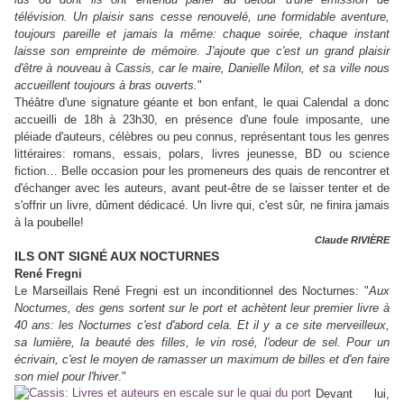
télévision. Un plaisir sans cesse renouvelé, une formidable aventure,
toujours pareille et jamais la même: chaque soirée, chaque instant
laisse son empreinte de mémoire. J'ajoute que c'est un grand plaisir
d'être à nouveau à Cassis, car le maire, Danielle Milon, et sa ville nous
accueillent toujours à bras ouverts.
"
Théâtre d'une signature géante et bon enfant, le quai Calendal a donc
accueilli de 18h à 23h30, en présence d'une foule imposante, une
pléiade d'auteurs, célèbres ou peu connus, représentant tous les genres
littéraires: romans, essais, polars, livres jeunesse, BD ou science
fiction… Belle occasion pour les promeneurs des quais de rencontrer et
d'échanger avec les auteurs, avant peut-être de se laisser tenter et de
s'offrir un livre, dûment dédicacé. Un livre qui, c'est sûr, ne finira jamais
à la poubelle!
Claude RIVIÈRE
ILS ONT SIGNÉ AUX NOCTURNES
René Fregni
Le Marseillais René Fregni est un inconditionnel des Nocturnes: "
Aux
Nocturnes, des gens sortent sur le port et achètent leur premier livre à
40 ans: les Nocturnes c'est d'abord cela. Et il y a ce site merveilleux,
sa lumière, la beauté des filles, le vin rosé, l'odeur de sel. Pour un
écrivain, c'est le moyen de ramasser un maximum de billes et d'en faire
son miel pour l'hiver
."
Devant lui,