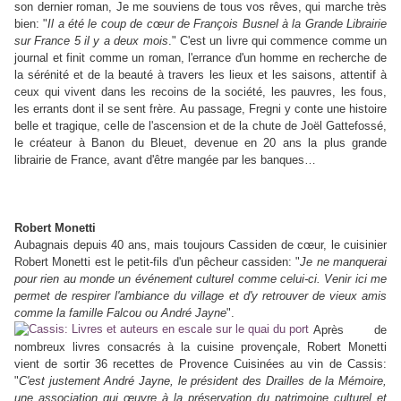
son dernier roman, Je me souviens de tous vos rêves, qui marche très
bien: "
Il
a été le coup de cœur de François Busnel à la Grande Librairie
sur France 5 il y a deux mois
." C'est un livre qui commence comme un
journal et finit comme un roman, l'errance d'un homme en recherche de
la sérénité et de la beauté à travers les lieux et les saisons, attentif à
ceux qui vivent dans les recoins de la société, les pauvres, les fous,
les errants dont il se sent frère. Au passage, Fregni y conte une histoire
belle et tragique, celle de l'ascension et de la chute de Joël Gattefossé,
le créateur à Banon du Bleuet, devenue en 20 ans la plus grande
librairie de France, avant d'être mangée par les banques…
Robert Monetti
Aubagnais depuis 40 ans, mais toujours Cassiden de cœur, le cuisinier
Robert Monetti est le petit-fils d'un pêcheur cassiden: "
Je ne manquerai
pour rien au monde un événement culturel comme celui-ci. Venir ici me
permet de respirer l'ambiance du village et d'y retrouver de vieux amis
comme la famille Falcou ou André Jayne
".
Après de
nombreux livres consacrés à la cuisine provençale, Robert Monetti
vient de sortir 36 recettes de Provence Cuisinées au vin de Cassis:
"
C'est justement André Jayne, le président des Drailles de la Mémoire,
une association qui œuvre à la préservation du patrimoine culturel et