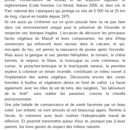
réglementaire (Code forestier, Loi littoral, Natura 2000, et, bien sûr, le
Parc national des calanques) qui protège ce site de 5 000 ha et 25 km
de long, classé en totalité depuis 1975.
Ils ont aussi pu s'informer sur ce qu'on pouvait faire ou ne pas faire
dans cet environnement unique pour le préserver de l'incendie et
respecter ses biotopes fragiles. L'occasion de découvrir les principaux
faciès végétaux du Massif et leurs composantes, les pins d'Alep
semenciers qui enfoncent leurs racines dans le calcaire, et qui,
rescapés du feu, ont permis la naissance de jeunes après l'incendie.
Mais aussi la garrigue et ses plantes héliophiles, le romarin, le chêne
kermès, le nerprun, la filaire, la mussugue ou ciste cotonneux, le
sumac, le pistachier-lentisque et le brachypode rameux, la première
espèce à coloniser un terrain incendié, constituant un milieu ouvert à
l'implantation des autres végétaux. Découverte encore des zones
humides à feuillus et végétation dense en fond de vallon. La faune
également, avec les rôles du ver de terre, des sangliers, "
les laboureurs
de la forêt
". sans oublier les parasites, comme la chenille
processionnaire.
Une jolie balade de connaissance et de santé favorisée par un beau
soleil. Les enfants se sont amusés et ont beaucoup appris. Rentrés à
l'école, ils mèneront avec leurs maîtres l'indispensable travail de
réflexion. Et pourront transmettre autour d'eux et, pourquoi pas à leurs
parents, les bons gestes du respect des milieux naturels.