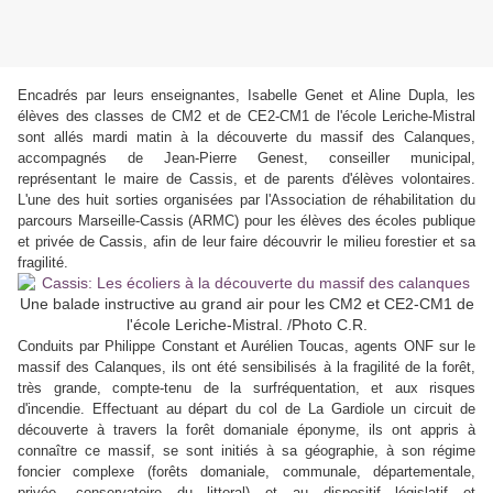
Encadrés par leurs enseignantes, Isabelle Genet et Aline Dupla, les
élèves des classes de CM2 et de CE2-CM1 de l'école Leriche-Mistral
sont allés mardi matin à la découverte du massif des Calanques,
accompagnés de Jean-Pierre Genest, conseiller municipal,
représentant le maire de Cassis, et de parents d'élèves volontaires.
L'une des huit sorties organisées par l'Association de réhabilitation du
parcours Marseille-Cassis (ARMC) pour les élèves des écoles publique
et privée de Cassis, afin de leur faire découvrir le milieu forestier et sa
fragilité.
Une balade instructive au grand air pour les CM2 et CE2-CM1 de
l'école Leriche-Mistral. /Photo C.R.
Conduits par Philippe Constant et Aurélien Toucas, agents ONF sur le
massif des Calanques, ils ont été sensibilisés à la fragilité de la forêt,
très grande, compte-tenu de la surfréquentation, et aux risques
d'incendie. Effectuant au départ du col de La Gardiole un circuit de
découverte à travers la forêt domaniale éponyme, ils ont appris à
connaître ce massif, se sont initiés à sa géographie, à son régime
foncier complexe (forêts domaniale, communale, départementale,
privée, conservatoire du littoral) et au dispositif législatif et