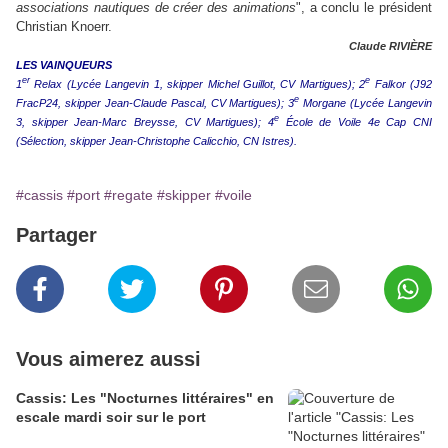
associations nautiques de créer des animations
", a conclu le président
Christian Knoerr.
Claude RIVIÈRE
LES VAINQUEURS
er
e
1
Relax (Lycée Langevin 1, skipper Michel Guillot, CV Martigues); 2
Falkor (J92
e
FracP24, skipper Jean-Claude Pascal, CV Martigues); 3
Morgane (Lycée Langevin
e
3, skipper Jean-Marc Breysse, CV Martigues); 4
École de Voile 4e Cap CNI
(Sélection, skipper Jean-Christophe Calicchio, CN Istres).
#cassis
#port
#regate
#skipper
#voile
Partager
Vous aimerez aussi
Cassis: Les "Nocturnes littéraires" en
escale mardi soir sur le port