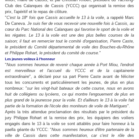
Club des Calanques de Cassis (YCCC) qui organisait la remise des
prix, l'apéritif et le repas de clôture.
e
"
C'est la 18
fois que Cassis accueille le 13 à la voile
, a rappelé Marc
De Caneva.
Je suis fier de vous recevoir une nouvelle fois à Cassis, au
cœur du Parc National des Calanques qui favorise le sport de la voile et
les régates. Le 13 à la voile est une des plus belles courses de la
saison; il faut en remercier tout le comité d'organisation, Pierre Caste,
le président du Comité départemental de voile des Bouches-du-Rhône
et Philippe Rohart, le président du comité de course.
"
Les jeunes voileux à l'honneur
"
Nous sommes heureux de revenir chaque année à Port Miou, l'endroit
est merveilleux et l'accueil du YCCC et de la capitainerie
extraordinaire
", a déclaré pour sa part Pierre Caste avant de féliciter
tous les concurrents et particulièrement les jeunes, de plus en plus
nombreux: "
sur les vingt-huit bateaux de cette course, nous en avons
huit de collégiens ou lycéens, ce qui montre l'engouement de plus en
plus grand de la jeunesse pour la voile. Et d'ailleurs le 13 à la voile fait
partie de la formation de l'école des moniteurs de voile de Martigues
".
Après la très attendue proclamation des résultats par le président du
jury Philippe Rohart et la remise des prix, les équipiers des voiliers
engagés dans le 13 à la voile se sont attablés pour faire honneur à la
paella géante du YCCC: "
Nous sommes heureux d'être partenaire de la
ville de Cassis dans cette manifestation, car c'est le rôle des