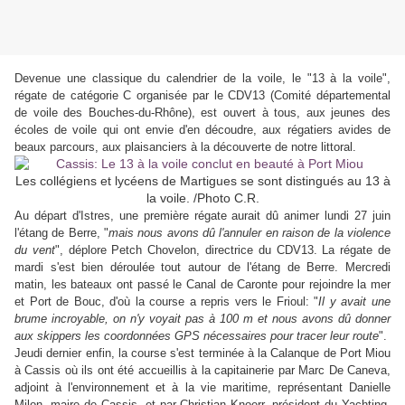
Devenue une classique du calendrier de la voile, le "13 à la voile",
régate de catégorie C organisée par le CDV13 (Comité départemental
de voile des Bouches-du-Rhône), est ouvert à tous, aux jeunes des
écoles de voile qui ont envie d'en découdre, aux régatiers avides de
beaux parcours, aux plaisanciers à la découverte de notre littoral.
Les collégiens et lycéens de Martigues se sont distingués au 13 à
la voile. /Photo C.R.
Au départ d'Istres, une première régate aurait dû animer lundi 27 juin
l'étang de Berre, "
mais nous avons dû l'annuler en raison de la violence
du vent
", déplore Petch Chovelon, directrice du CDV13. La régate de
mardi s'est bien déroulée tout autour de l'étang de Berre. Mercredi
matin, les bateaux ont passé le Canal de Caronte pour rejoindre la mer
et Port de Bouc, d'où la course a repris vers le Frioul: "
Il y avait une
brume incroyable, on n'y voyait pas à 100 m et nous avons dû donner
aux skippers les coordonnées GPS nécessaires pour tracer leur route
".
Jeudi dernier enfin, la course s'est terminée à la Calanque de Port Miou
à Cassis où ils ont été accueillis à la capitainerie par Marc De Caneva,
adjoint à l'environnement et à la vie maritime, représentant Danielle
Milon, maire de Cassis, et par Christian Knoerr, président du Yachting-