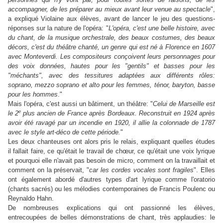
accompagner, de les préparer au mieux avant leur venue au spectacle
",
a expliqué Violaine aux élèves, avant de lancer le jeu des questions-
réponses sur la nature de l'opéra: "
L'opéra, c'est une belle histoire, avec
du chant, de la musique orchestrale, des beaux costumes, des beaux
décors, c'est du théâtre chanté, un genre qui est né à Florence en 1607
avec Monteverdi. Les compositeurs conçoivent leurs personnages pour
des voix données, hautes pour les "gentils" et basses pour les
"méchants", avec des tessitures adaptées aux différents rôles:
soprano, mezzo soprano et alto pour les femmes, ténor, baryton, basse
pour les hommes
."
Mais l'opéra, c'est aussi un bâtiment, un théâtre: "
Celui de Marseille est
e
le 2
plus ancien de France après Bordeaux. Reconstruit en 1924 après
avoir été ravagé par un incendie en 1920, il allie la colonnade de 1787
avec le style art-déco de cette période.
"
Les deux chanteuses ont alors pris le relais, expliquant quelles études
il fallait faire, ce qu'était le travail de chœur, ce qu'était une voix lyrique
et pourquoi elle n'avait pas besoin de micro, comment on la travaillait et
comment on la préservait, "
car les cordes vocales sont fragiles
". Elles
ont également abordé d'autres types d'art lyrique comme l'oratorio
(chants sacrés) ou les mélodies contemporaines de Francis Poulenc ou
Reynaldo Hahn.
De nombreuses explications qui ont passionné les élèves,
entrecoupées de belles démonstrations de chant, très applaudies: le