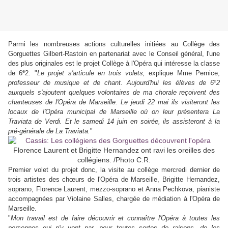
Parmi les nombreuses actions culturelles initiées au Collège des
Gorguettes Gilbert-Rastoin en partenariat avec le Conseil général, l'une
des plus originales est le projet Collège à l'Opéra qui intéresse la classe
e
de 6
2. "
Le projet s'articule en trois volets,
explique Mme Pernice,
e
professeur de musique et de chant. Aujourd'hui les élèves de 6
2
auxquels s'ajoutent quelques volontaires de ma chorale reçoivent des
chanteuses de l'Opéra de Marseille. Le jeudi 22 mai ils visiteront les
locaux de l'Opéra municipal de Marseille où on leur présentera La
Traviata de Verdi. Et le samedi 14 juin en soirée, ils assisteront à la
pré-générale de La Traviata.
"
Florence Laurent et Brigitte Hernandez ont ravi les oreilles des
collégiens. /Photo C.R.
Premier volet du projet donc, la visite au collège mercredi dernier de
trois artistes des chœurs de l'Opéra de Marseille, Brigitte Hernandez,
soprano, Florence Laurent, mezzo-soprano et Anna Pechkova, pianiste
accompagnées par Violaine Salles, chargée de médiation à l'Opéra de
Marseille.
"
Mon travail est de faire découvrir et connaître l'Opéra à toutes les
personnes qui n'y vont par, pour toutes sortes de raisons, de les