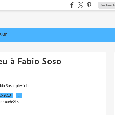
ISME
eu à Fabio Soso
,
bio Soso
physicien
05.2013
…
r claude2k6