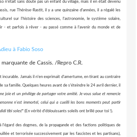
o n'était sans doute pas un enfant du village, mais il en était devenu
sis, rue Thérèse-Rastit, il y a une quinzaine d'années, il a régalé les
urel sur l'histoire des sciences, l'astronomie, le système solaire,
chir - et parfois à rêver - au passé comme à l'avenir du monde et de
e marquante de Cassis. /Repro C.R.
t incurable. Jamais il n'en exprimait d'amertume, en tirant au contraire
e sa famille. Quelques heures avant de s'éteindre le 24 avril dernier, il
ne joie et un privilège de partager votre amitié. Je vous salue et remercie
rsonne n'est immortel, celui qui a cueilli les bons moments peut partir
idi tibi soles!
" (En vérité d'éblouissants soleils ont brillé pour toi !).
l'égard des dogmes, de la propagande et des factions politiques de
illée et terrorisée successivement par les fascistes et les partisans),