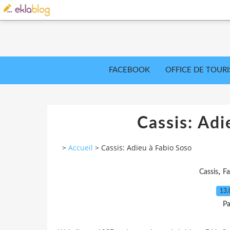
FACEBOOK
OFFICE DE TOUR
Cassis: Adi
>
Accueil
>
Cassis: Adieu à Fabio Soso
,
Cassis
Fa
13.
Pa