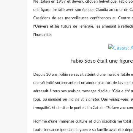
Né Italien en 1937 et devenu citoyen helvétique, Fabio Sos
une figure. Installé avec son épouse Claudia au cœur de Cas
Cassidens de ses merveilleuses conférences au Centre cult
l'Univers et les futurs de l'énergie, les amenant à réflé
l'humanité.
Fabio Soso était une figur
Depuis 10 ans, Fabio se savait atteint d'une maladie fatale e
une sérénité surprenante et un amour plus fort de la vie et d
adressait à tous ses amis ce message d'adieu: "
Cela a été u
tous, au moment où ma vie va s'arrêter. Que voulez-vous, pe
tranquille
". Et de citer le poète latin Catulle: "
Fulsere vere cand
Homme d'une immense culture et d'un scepticisme total à 
toute tendance (pendant la guerre sa famille avait été dépou