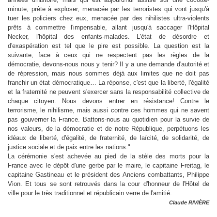
minute, prête à exploser, menacée par les terroristes qui vont jusqu'à
tuer les policiers chez eux, menacée par des nihilistes ultra-violents
prêts à commettre l'impensable, allant jusqu'à saccager l'Hôpital
Necker, l'hôpital des enfants-malades. L'état de désordre et
d'exaspération est tel que le pire est possible. La question est la
suivante, face à ceux qui ne respectent pas les règles de la
démocratie, devons-nous nous y tenir? Il y a une demande d'autorité et
de répression, mais nous sommes déjà aux limites que ne doit pas
franchir un état démocratique… La réponse, c'est que la liberté, l'égalité
et la fraternité ne peuvent s'exercer sans la responsabilité collective de
chaque citoyen. Nous devons entrer en résistance! Contre le
terrorisme, le nihilisme, mais aussi contre ces hommes qui ne savent
pas gouverner la France. Battons-nous au quotidien pour la survie de
nos valeurs, de la démocratie et de notre République, perpétuons les
idéaux de liberté, d'égalité, de fraternité, de laïcité, de solidarité, de
justice sociale et de paix entre les nations."
La cérémonie s'est achevée au pied de la stèle des morts pour la
France avec le dépôt d'une gerbe par le maire, le capitaine Freitag, le
capitaine Gastineau et le président des Anciens combattants, Philippe
Vion. Et tous se sont retrouvés dans la cour d'honneur de l'Hôtel de
ville pour le très traditionnel et républicain verre de l'amitié.
Claude RIVIÈRE