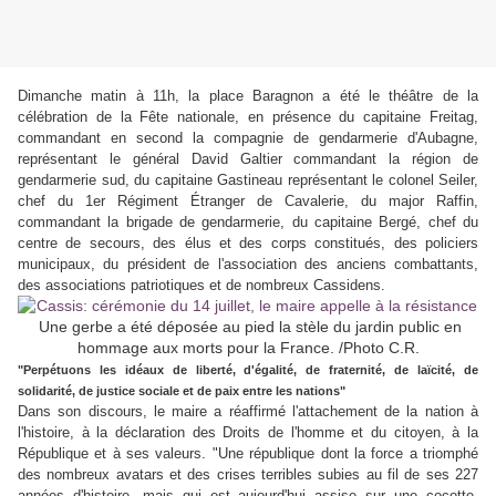
Dimanche matin à 11h, la place Baragnon a été le théâtre de la
célébration de la Fête nationale, en présence du capitaine Freitag,
commandant en second la compagnie de gendarmerie d'Aubagne,
représentant le général David Galtier commandant la région de
gendarmerie sud, du capitaine Gastineau représentant le colonel Seiler,
chef du 1er Régiment Étranger de Cavalerie, du major Raffin,
commandant la brigade de gendarmerie, du capitaine Bergé, chef du
centre de secours, des élus et des corps constitués, des policiers
municipaux, du président de l'association des anciens combattants,
des associations patriotiques et de nombreux Cassidens.
Une gerbe a été déposée au pied la stèle du jardin public en
hommage aux morts pour la France. /Photo C.R.
"Perpétuons les idéaux de liberté, d'égalité, de fraternité, de laïcité, de
solidarité, de justice sociale et de paix entre les nations"
Dans son discours, le maire a réaffirmé l'attachement de la nation à
l'histoire, à la déclaration des Droits de l'homme et du citoyen, à la
République et à ses valeurs. "Une république dont la force a triomphé
des nombreux avatars et des crises terribles subies au fil de ses 227
années d'histoire, mais qui est aujourd'hui assise sur une cocotte-