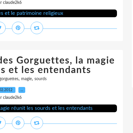
r claude2k6
des Gorguettes, la magie
ds et les entendants
,
,
gorguettes
magie
sourds
02.2012
…
r claude2k6