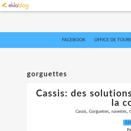
FACEBOOK
OFFICE DE TOUR
gorguettes
Cassis: des solution
la 
,
,
,
Cassis
Gorguettes
navettes
13.
Pa