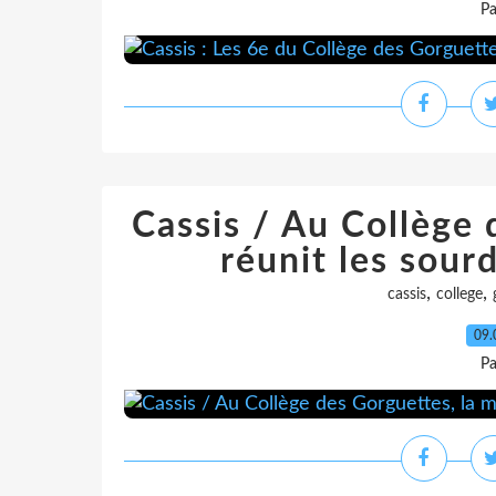
Pa
Cassis / Au Collège 
réunit les sour
,
,
cassis
college
09.
Pa