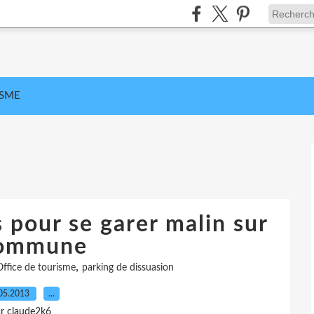
ISME
s pour se garer malin sur
commune
,
Office de tourisme
parking de dissuasion
05.2013
…
r claude2k6